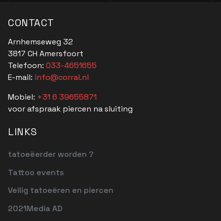
CONTACT
Arnhemseweg 32
3817 CH Amersfoort
Telefoon:
033-4651655
E-mail:
info@corral.nl
Mobiel:
+31 6 39655871
voor afspraak piercen na sluiting
LINKS
tatoeëerder worden ?
Tattoo events
Veilig tatoeëren en piercen
2021Media AD