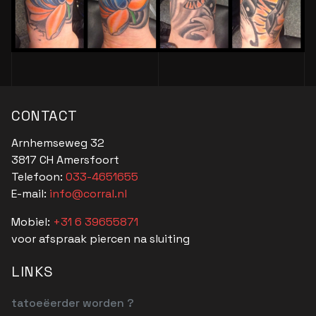
CONTACT
Arnhemseweg 32
3817 CH Amersfoort
Telefoon:
033-4651655
E-mail:
info@corral.nl
Mobiel:
+31 6 39655871
voor afspraak piercen na sluiting
LINKS
tatoeëerder worden ?